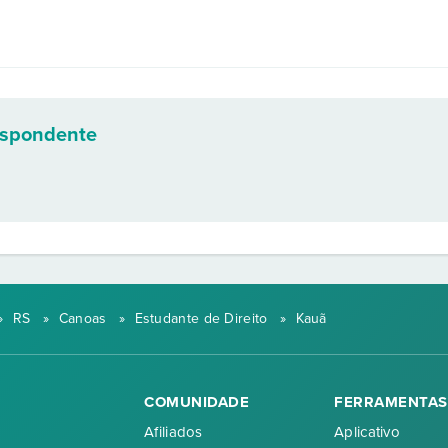
espondente
»
RS
»
Canoas
»
Estudante de Direito
»
Kauã
COMUNIDADE
FERRAMENTAS
Afiliados
Aplicativo