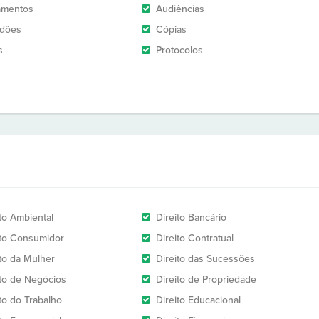
amentos
Audiências
idões
Cópias
s
Protocolos
ito Ambiental
Direito Bancário
ito Consumidor
Direito Contratual
ito da Mulher
Direito das Sucessões
ito de Negócios
Direito de Propriedade
ito do Trabalho
Direito Educacional