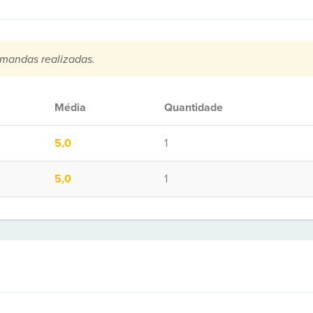
mandas realizadas.
Média
Quantidade
5,0
1
5,0
1