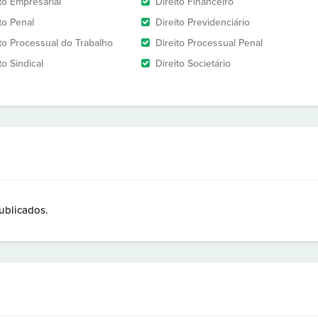
to Empresarial
Direito Financeiro
to Penal
Direito Previdenciário
ito Processual do Trabalho
Direito Processual Penal
to Sindical
Direito Societário
ublicados.