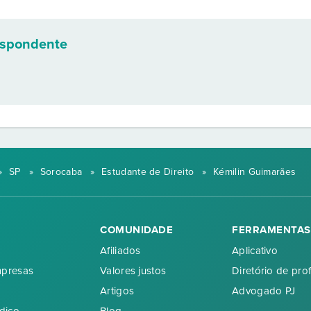
espondente
»
SP
»
Sorocaba
»
Estudante de Direito
»
Kémilin Guimarães
COMUNIDADE
FERRAMENTAS
Afiliados
Aplicativo
mpresas
Valores justos
Diretório de prof
Artigos
Advogado PJ
dico
Blog