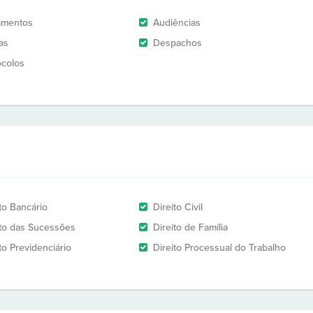
amentos
Audiências
as
Despachos
ocolos
to Bancário
Direito Civil
ito das Sucessões
Direito de Família
to Previdenciário
Direito Processual do Trabalho