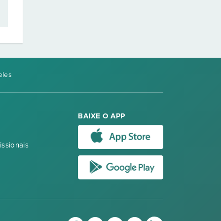
eles
BAIXE O APP
issionais