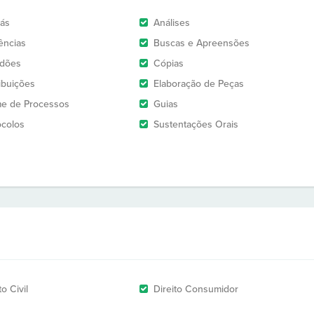
rás
Análises
ências
Buscas e Apreensões
idões
Cópias
ribuições
Elaboração de Peças
e de Processos
Guias
ocolos
Sustentações Orais
to Civil
Direito Consumidor