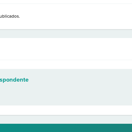
ublicados.
espondente