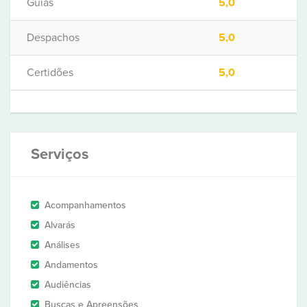
Guias
5,0
Despachos
5,0
Certidões
5,0
Serviços
Acompanhamentos
Alvarás
Análises
Andamentos
Audiências
Buscas e Apreensões