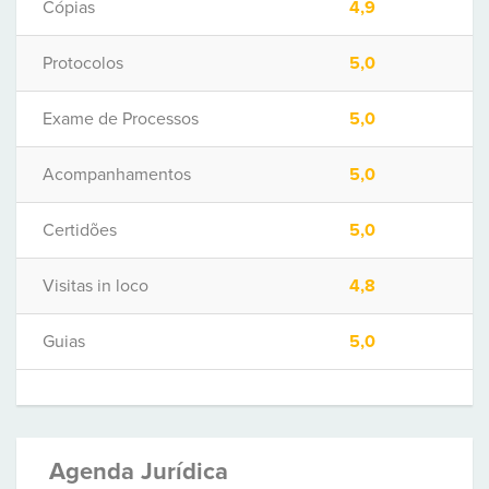
Cópias
4,9
Protocolos
5,0
Exame de Processos
5,0
Acompanhamentos
5,0
Certidões
5,0
Visitas in loco
4,8
Guias
5,0
Agenda Jurídica