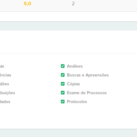
5,0
2
rás
Análises
ências
Buscas e Apreensões
idões
Cópias
ribuições
Exame de Processos
dados
Protocolos