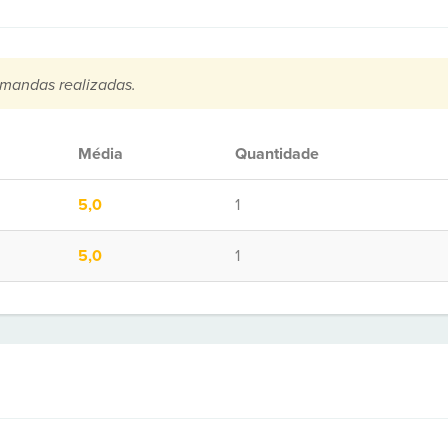
mandas realizadas.
Média
Quantidade
5,0
1
5,0
1