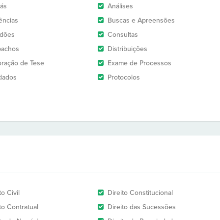
rás
Análises
ências
Buscas e Apreensões
idões
Consultas
pachos
Distribuições
oração de Tese
Exame de Processos
dados
Protocolos
to Civil
Direito Constitucional
to Contratual
Direito das Sucessões