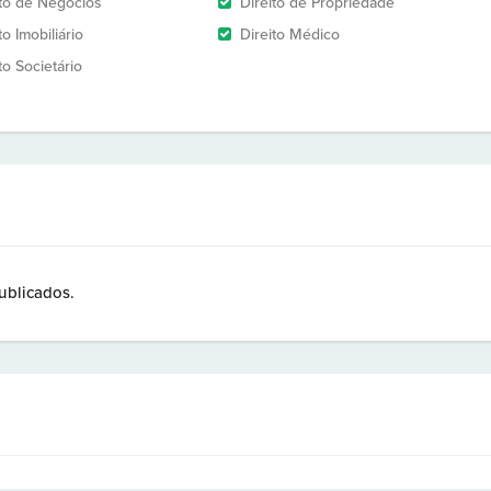
ito de Negócios
Direito de Propriedade
to Imobiliário
Direito Médico
to Societário
ublicados.