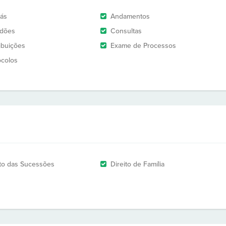
rás
Andamentos
idões
Consultas
ribuições
Exame de Processos
ocolos
ito das Sucessões
Direito de Família