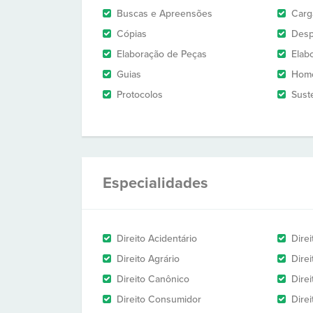
Buscas e Apreensões
Carg
Cópias
Des
Elaboração de Peças
Elab
Guias
Homo
Protocolos
Sust
Especialidades
Direito Acidentário
Direi
Direito Agrário
Dire
Direito Canônico
Direi
Direito Consumidor
Direi