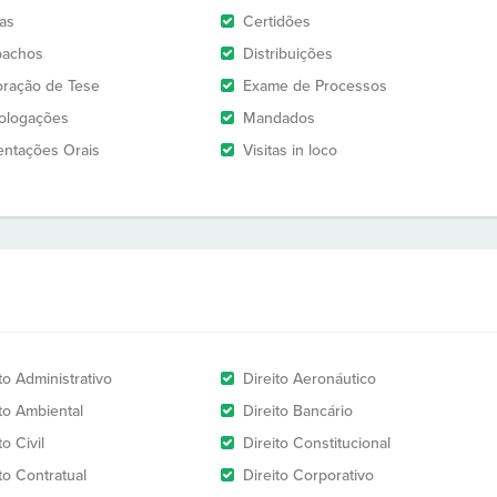
as
Certidões
pachos
Distribuições
oração de Tese
Exame de Processos
logações
Mandados
entações Orais
Visitas in loco
to Administrativo
Direito Aeronáutico
ito Ambiental
Direito Bancário
to Civil
Direito Constitucional
to Contratual
Direito Corporativo