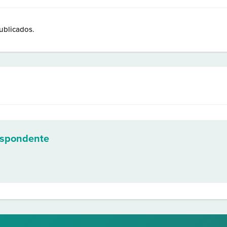
ublicados.
espondente