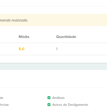
manda realizada.
Média
Quantidade
5,0
1
rás
Análises
ências
Avisos de Desligamento