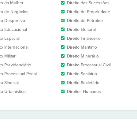
ito da Mulher
Direito das Sucessões
ito de Negócios
Direito de Propriedade
ito Desportivo
Direito do Petróleo
ito Educacional
Direito Eleitoral
to Espacial
Direito Financeiro
to Internacional
Direito Marítimo
to Militar
Direito Minerário
to Previdenciário
Direito Processual Civil
ito Processual Penal
Direito Sanitário
to Sindical
Direito Societário
to Urbanístico
Direitos Humanos