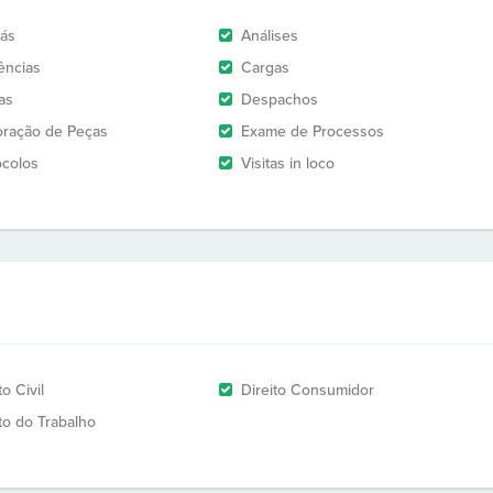
rás
Análises
ências
Cargas
as
Despachos
oração de Peças
Exame de Processos
ocolos
Visitas in loco
to Civil
Direito Consumidor
ito do Trabalho