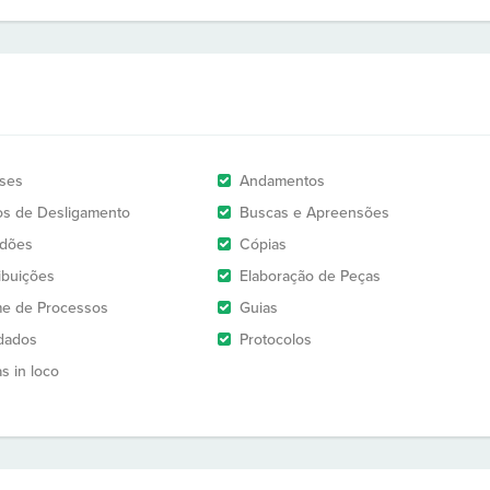
ises
Andamentos
os de Desligamento
Buscas e Apreensões
idões
Cópias
ribuições
Elaboração de Peças
e de Processos
Guias
dados
Protocolos
as in loco