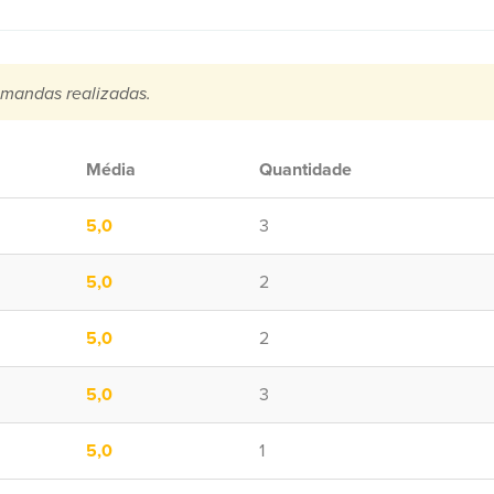
mandas realizadas.
Média
Quantidade
5,0
3
5,0
2
5,0
2
5,0
3
5,0
1