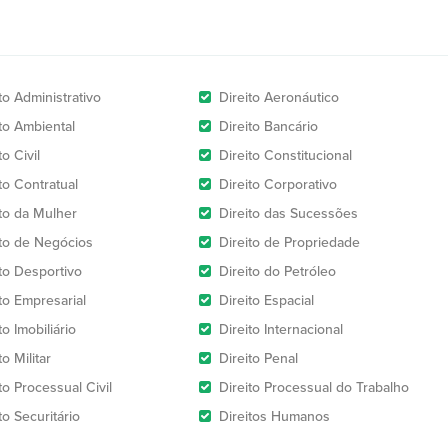
to Administrativo
Direito Aeronáutico
ito Ambiental
Direito Bancário
to Civil
Direito Constitucional
to Contratual
Direito Corporativo
ito da Mulher
Direito das Sucessões
ito de Negócios
Direito de Propriedade
ito Desportivo
Direito do Petróleo
to Empresarial
Direito Espacial
to Imobiliário
Direito Internacional
to Militar
Direito Penal
to Processual Civil
Direito Processual do Trabalho
to Securitário
Direitos Humanos