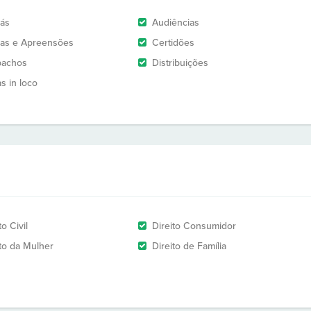
rás
Audiências
as e Apreensões
Certidões
pachos
Distribuições
as in loco
to Civil
Direito Consumidor
ito da Mulher
Direito de Família