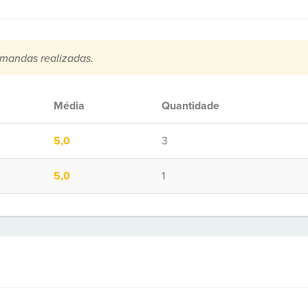
mandas realizadas.
Média
Quantidade
5,0
3
5,0
1