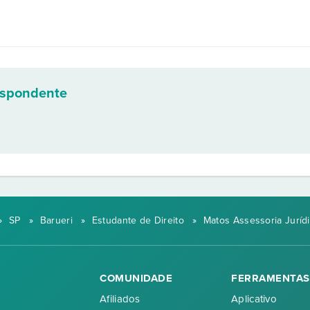
espondente
»
SP
»
Barueri
»
Estudante de Direito
»
Matos Assessoria Juríd
COMUNIDADE
FERRAMENTAS
Afiliados
Aplicativo