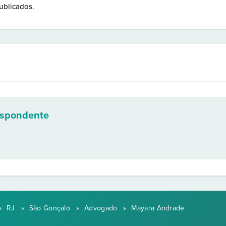
ublicados.
espondente
»
RJ
»
São Gonçalo
»
Advogado
»
Mayara Andrade