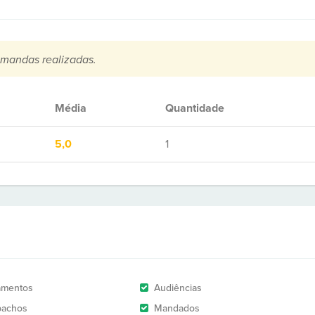
mandas realizadas.
Média
Quantidade
5,0
1
amentos
Audiências
pachos
Mandados