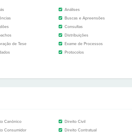
rás
Análises
ências
Buscas e Apreensões
idões
Consultas
pachos
Distribuições
oração de Tese
Exame de Processos
dados
Protocolos
ito Canônico
Direito Civil
ito Consumidor
Direito Contratual