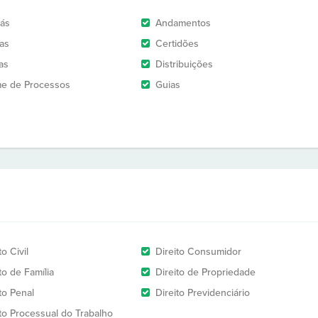
rás
Andamentos
as
Certidões
as
Distribuições
e de Processos
Guias
to Civil
Direito Consumidor
to de Família
Direito de Propriedade
to Penal
Direito Previdenciário
ito Processual do Trabalho