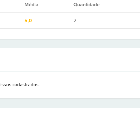
Média
Quantidade
5,0
2
issos cadastrados.