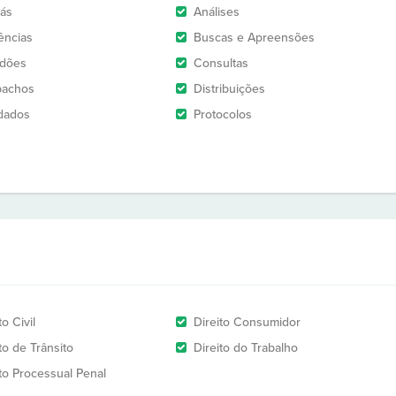
rás
Análises
ências
Buscas e Apreensões
idões
Consultas
pachos
Distribuições
dados
Protocolos
to Civil
Direito Consumidor
to de Trânsito
Direito do Trabalho
ito Processual Penal