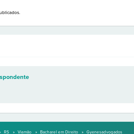
ublicados.
espondente
»
RS
»
Viamão
»
Bacharel em Direito
»
Gyenesadvogados