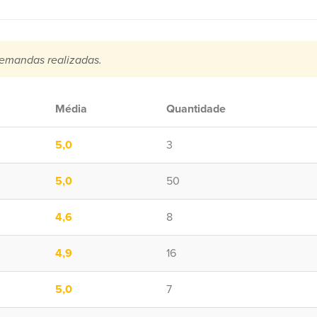
emandas realizadas.
Média
Quantidade
5,0
3
5,0
50
4,6
8
4,9
16
5,0
7