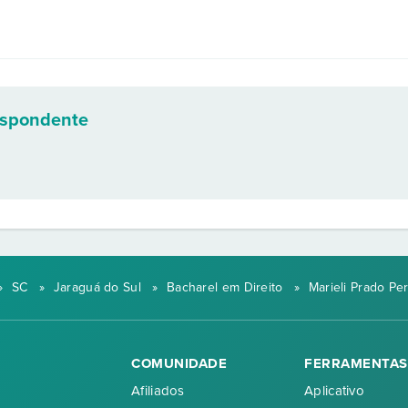
espondente
»
SC
»
Jaraguá do Sul
»
Bacharel em Direito
»
Marieli Prado Pe
COMUNIDADE
FERRAMENTAS
Afiliados
Aplicativo