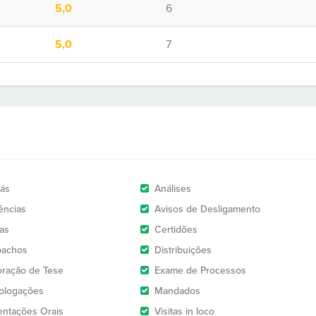
5,0
6
5,0
7
rás
Análises
ências
Avisos de Desligamento
as
Certidões
pachos
Distribuições
oração de Tese
Exame de Processos
logações
Mandados
entações Orais
Visitas in loco