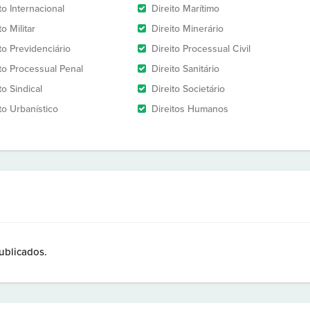
to Internacional
Direito Marítimo
to Militar
Direito Minerário
to Previdenciário
Direito Processual Civil
ito Processual Penal
Direito Sanitário
to Sindical
Direito Societário
to Urbanístico
Direitos Humanos
ublicados.