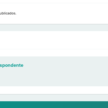
ublicados.
espondente