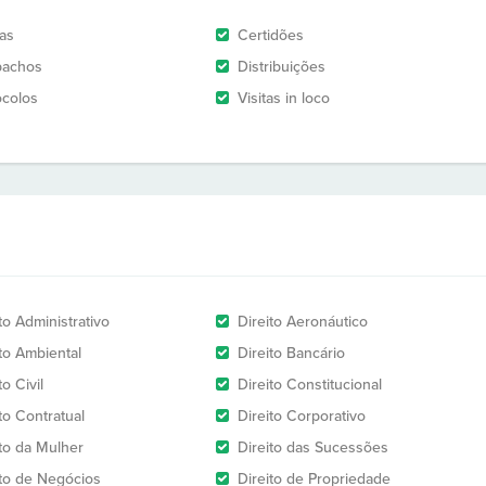
as
Certidões
pachos
Distribuições
ocolos
Visitas in loco
to Administrativo
Direito Aeronáutico
ito Ambiental
Direito Bancário
to Civil
Direito Constitucional
to Contratual
Direito Corporativo
ito da Mulher
Direito das Sucessões
ito de Negócios
Direito de Propriedade