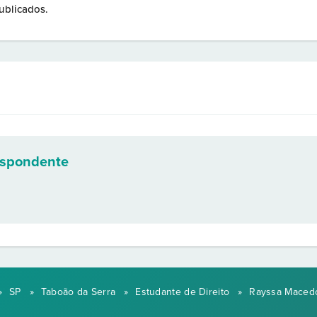
ublicados.
espondente
»
SP
»
Taboão da Serra
»
Estudante de Direito
»
Rayssa Maced