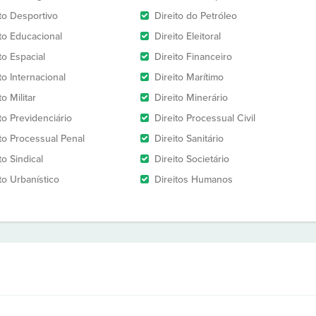
ito Desportivo
Direito do Petróleo
ito Educacional
Direito Eleitoral
to Espacial
Direito Financeiro
to Internacional
Direito Marítimo
to Militar
Direito Minerário
to Previdenciário
Direito Processual Civil
ito Processual Penal
Direito Sanitário
to Sindical
Direito Societário
to Urbanístico
Direitos Humanos