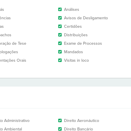
rás
Análises
ências
Avisos de Desligamento
as
Certidões
pachos
Distribuições
oração de Tese
Exame de Processos
logações
Mandados
entações Orais
Visitas in loco
to Administrativo
Direito Aeronáutico
ito Ambiental
Direito Bancário