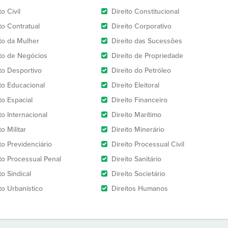
to Civil
Direito Constitucional
to Contratual
Direito Corporativo
ito da Mulher
Direito das Sucessões
ito de Negócios
Direito de Propriedade
ito Desportivo
Direito do Petróleo
ito Educacional
Direito Eleitoral
to Espacial
Direito Financeiro
to Internacional
Direito Marítimo
to Militar
Direito Minerário
to Previdenciário
Direito Processual Civil
ito Processual Penal
Direito Sanitário
to Sindical
Direito Societário
to Urbanístico
Direitos Humanos