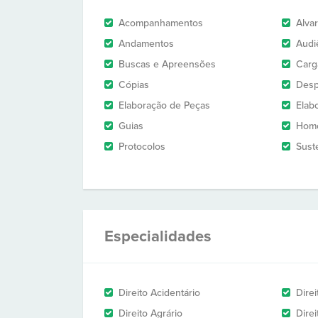
Acompanhamentos
Alva
Andamentos
Audi
Buscas e Apreensões
Carg
Cópias
Des
Elaboração de Peças
Elab
Guias
Homo
Protocolos
Sust
Especialidades
Direito Acidentário
Direi
Direito Agrário
Dire