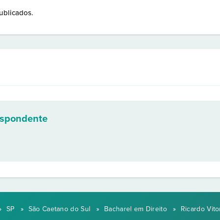
ublicados.
espondente
»
SP
»
São Caetano do Sul
»
Bacharel em Direito
»
Ricardo Vito