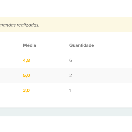
mandas realizadas.
Média
Quantidade
4,8
6
5,0
2
3,0
1