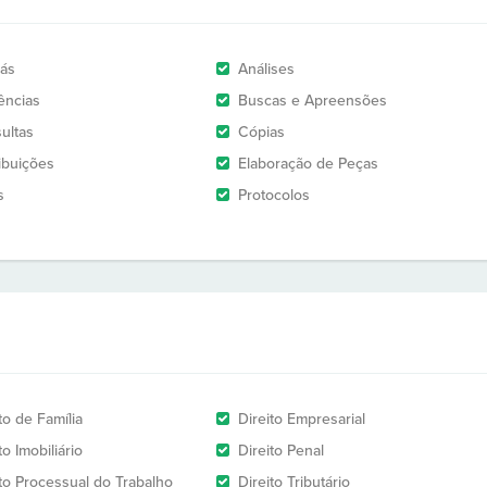
rás
Análises
ências
Buscas e Apreensões
ultas
Cópias
ribuições
Elaboração de Peças
s
Protocolos
to de Família
Direito Empresarial
to Imobiliário
Direito Penal
ito Processual do Trabalho
Direito Tributário