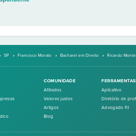
»
SP
»
Francisco Morato
»
Bacharel em Direito
»
Ricardo Montei
COMUNIDADE
FERRAMENTAS
Afiliados
Aplicativo
mpresas
Valores justos
Diretório de prof
Artigos
Advogado PJ
dico
Blog