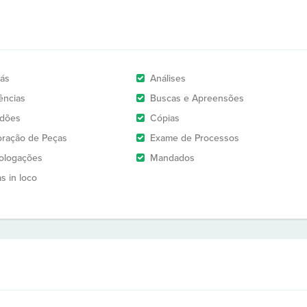
rás
Análises
ências
Buscas e Apreensões
idões
Cópias
oração de Peças
Exame de Processos
logações
Mandados
as in loco