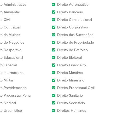
to Administrativo
Direito Aeronáutico
ito Ambiental
Direito Bancário
to Civil
Direito Constitucional
to Contratual
Direito Corporativo
ito da Mulher
Direito das Sucessões
ito de Negócios
Direito de Propriedade
ito Desportivo
Direito do Petróleo
ito Educacional
Direito Eleitoral
to Espacial
Direito Financeiro
to Internacional
Direito Marítimo
to Militar
Direito Minerário
to Previdenciário
Direito Processual Civil
ito Processual Penal
Direito Sanitário
to Sindical
Direito Societário
to Urbanístico
Direitos Humanos