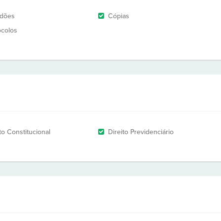
idões
Cópias
ocolos
to Constitucional
Direito Previdenciário