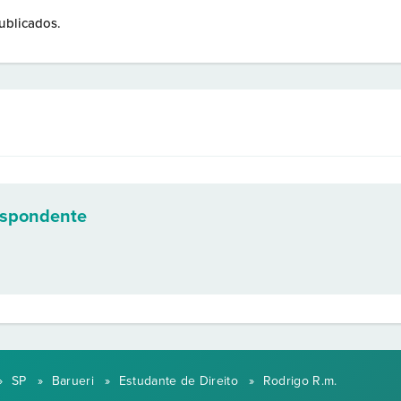
ublicados.
espondente
»
SP
»
Barueri
»
Estudante de Direito
»
Rodrigo R.m.