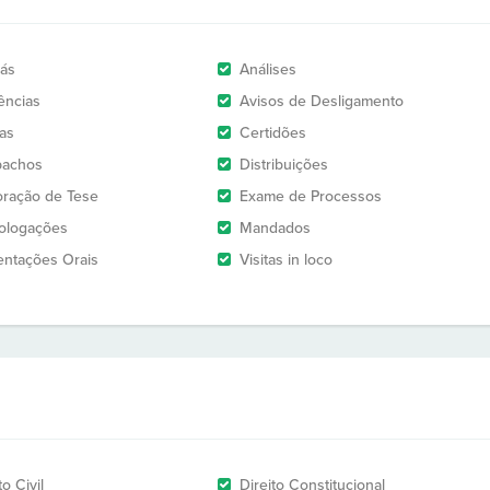
rás
Análises
ências
Avisos de Desligamento
as
Certidões
pachos
Distribuições
oração de Tese
Exame de Processos
logações
Mandados
entações Orais
Visitas in loco
to Civil
Direito Constitucional