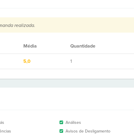
manda realizada.
Média
Quantidade
5,0
1
rás
Análises
ências
Avisos de Desligamento