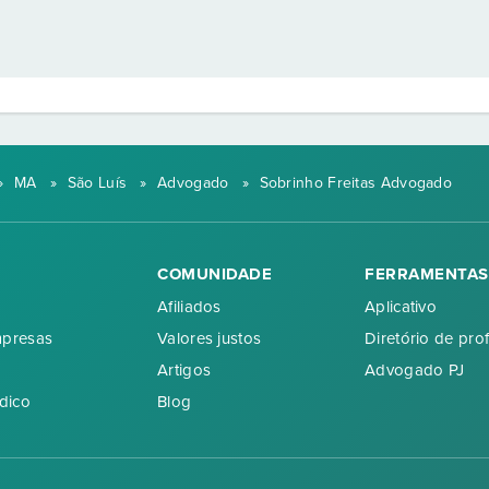
»
MA
»
São Luís
»
Advogado
»
Sobrinho Freitas Advogado
COMUNIDADE
FERRAMENTAS
Afiliados
Aplicativo
mpresas
Valores justos
Diretório de prof
Artigos
Advogado PJ
dico
Blog