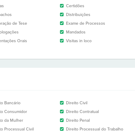
as
Certidões
pachos
Distribuições
oração de Tese
Exame de Processos
logações
Mandados
entações Orais
Visitas in loco
to Bancário
Direito Civil
ito Consumidor
Direito Contratual
ito da Mulher
Direito Penal
to Processual Civil
Direito Processual do Trabalho