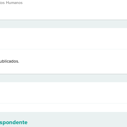
itos Humanos
ublicados.
espondente