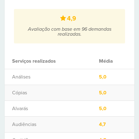
4,9
Avaliação com base em 96 demandas
realizadas.
Serviços realizados
Média
Análises
5,0
Cópias
5,0
Alvarás
5,0
Audiências
4,7