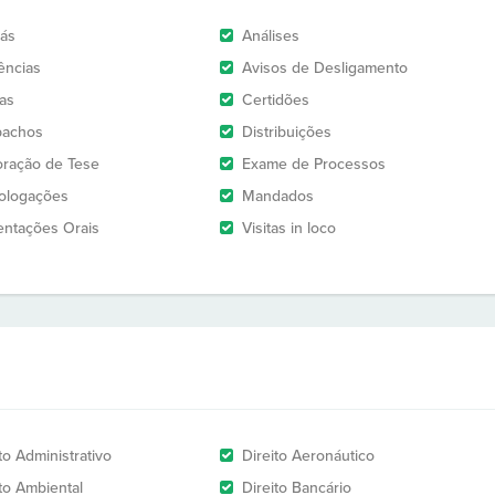
rás
Análises
ências
Avisos de Desligamento
as
Certidões
pachos
Distribuições
oração de Tese
Exame de Processos
logações
Mandados
entações Orais
Visitas in loco
to Administrativo
Direito Aeronáutico
ito Ambiental
Direito Bancário