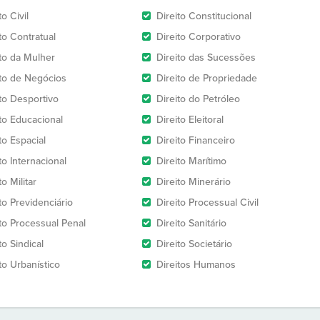
to Civil
Direito Constitucional
to Contratual
Direito Corporativo
ito da Mulher
Direito das Sucessões
ito de Negócios
Direito de Propriedade
ito Desportivo
Direito do Petróleo
ito Educacional
Direito Eleitoral
to Espacial
Direito Financeiro
to Internacional
Direito Marítimo
to Militar
Direito Minerário
to Previdenciário
Direito Processual Civil
ito Processual Penal
Direito Sanitário
to Sindical
Direito Societário
to Urbanístico
Direitos Humanos