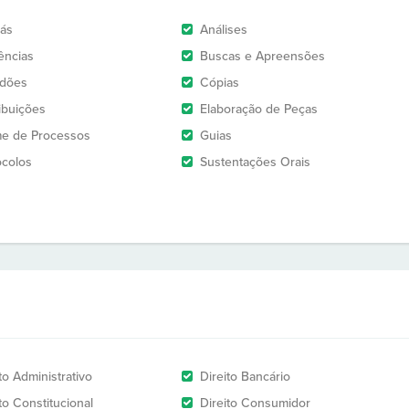
rás
Análises
ências
Buscas e Apreensões
idões
Cópias
ribuições
Elaboração de Peças
e de Processos
Guias
ocolos
Sustentações Orais
to Administrativo
Direito Bancário
to Constitucional
Direito Consumidor