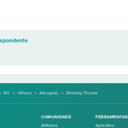
espondente
»
RO
»
Vilhena
»
Advogado
»
Sthefany Thomaz
COMUNIDADE
FERRAMENTAS
Afiliados
Aplicativo