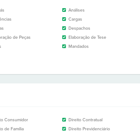
rás
Análises
ências
Cargas
as
Despachos
oração de Peças
Elaboração de Tese
s
Mandados
ito Consumidor
Direito Contratual
to de Família
Direito Previdenciário