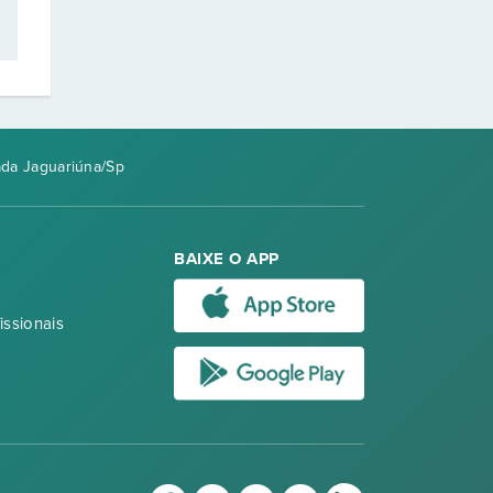
da Jaguariúna/Sp
BAIXE O APP
issionais