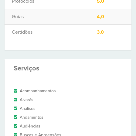
Protocolos
5,0
Guias
4,0
Certidões
3,0
Serviços
Acompanhamentos
Alvarás
Análises
Andamentos
Audiências
Buscas e Apreensões