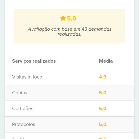
5,0
Avaliação com base em 43 demandas
realizadas.
Serviços realizados
Média
Visitas in loco
4,9
Cópias
5,0
Certidões
5,0
Protocolos
5,0