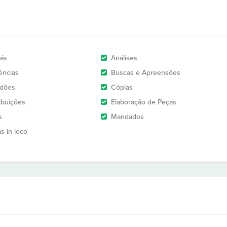
rás
Análises
ências
Buscas e Apreensões
idões
Cópias
ribuições
Elaboração de Peças
s
Mandados
as in loco