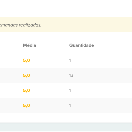
emandas realizadas.
Média
Quantidade
5,0
1
5,0
13
5,0
1
5,0
1