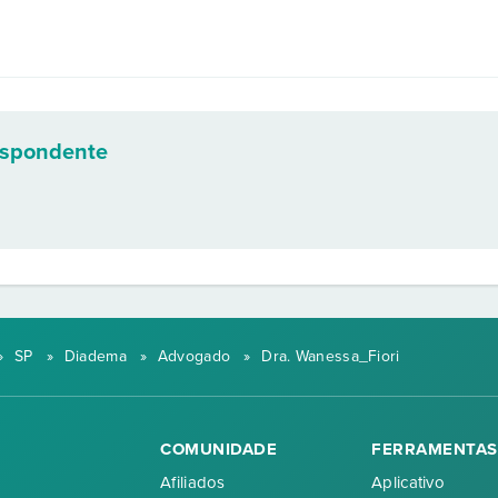
espondente
»
SP
»
Diadema
»
Advogado
»
Dra. Wanessa_Fiori
COMUNIDADE
FERRAMENTAS
Afiliados
Aplicativo