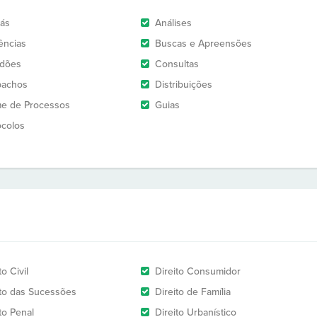
rás
Análises
ências
Buscas e Apreensões
idões
Consultas
pachos
Distribuições
e de Processos
Guias
ocolos
to Civil
Direito Consumidor
ito das Sucessões
Direito de Família
to Penal
Direito Urbanístico