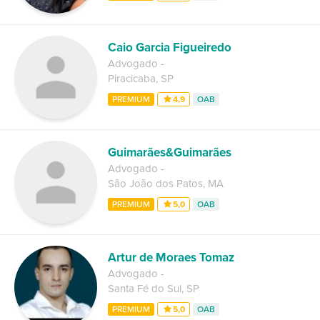
Caio Garcia Figueiredo
Advogado
-
Piracicaba
,
SP
PREMIUM
4,9
OAB
Guimarães&Guimarães
Advogado
-
São João dos Patos
,
MA
PREMIUM
5,0
OAB
Artur de Moraes Tomaz
Advogado
-
Santa Fé do Sul
,
SP
PREMIUM
5,0
OAB