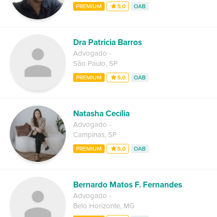
PREMIUM
5,0
OAB
Dra Patricia Barros
Advogado
-
São Paulo
,
SP
PREMIUM
5,0
OAB
Natasha Cecília
Advogado
-
Campinas
,
SP
PREMIUM
5,0
OAB
Bernardo Matos F. Fernandes
Advogado
-
Belo Horizonte
,
MG