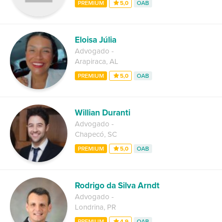
PREMIUM
5,0
OAB
Eloisa Júlia
Advogado
-
Arapiraca
,
AL
PREMIUM
5,0
OAB
Willian Duranti
Advogado
-
Chapecó
,
SC
PREMIUM
5,0
OAB
Rodrigo da Silva Arndt
Advogado
-
Londrina
,
PR
PREMIUM
4,9
OAB