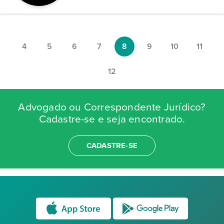
4
5
6
7
8
9
10
11
12
Advogado ou Correspondente Jurídico?
Cadastre-se e seja encontrado.
CADASTRE-SE