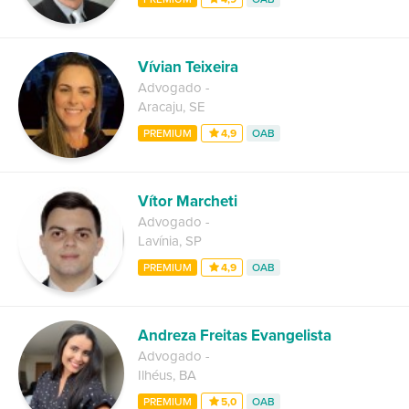
Vívian Teixeira
Advogado
-
Aracaju
,
SE
PREMIUM
4,9
OAB
Vítor Marcheti
Advogado
-
Lavínia
,
SP
PREMIUM
4,9
OAB
Andreza Freitas Evangelista
Advogado
-
Ilhéus
,
BA
PREMIUM
5,0
OAB