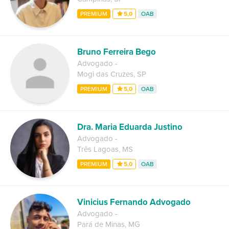
PREMIUM
5,0
OAB
Bruno Ferreira Bego
Advogado
-
Mogi das Cruzes
,
SP
PREMIUM
5,0
OAB
Dra. Maria Eduarda Justino
Advogado
-
Três Lagoas
,
MS
PREMIUM
5,0
OAB
Vinicius Fernando Advogado
Advogado
-
Pará de Minas
,
MG