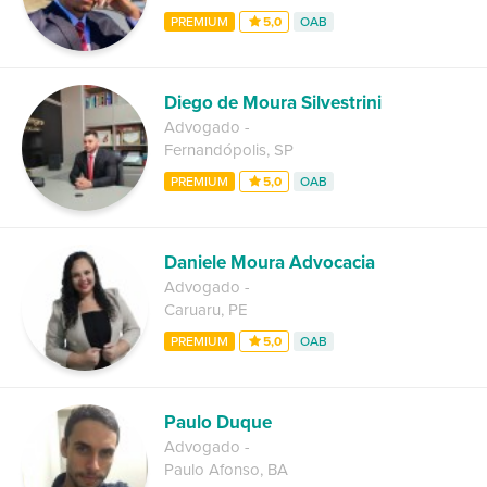
PREMIUM
5,0
OAB
Diego de Moura Silvestrini
Advogado
-
Fernandópolis
,
SP
PREMIUM
5,0
OAB
Daniele Moura Advocacia
Advogado
-
Caruaru
,
PE
PREMIUM
5,0
OAB
Paulo Duque
Advogado
-
Paulo Afonso
,
BA