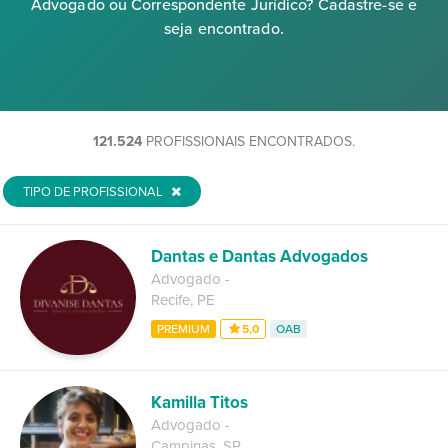
Advogado ou Correspondente Jurídico? Cadastre-se e
seja encontrado.
121.524
PROFISSIONAIS ENCONTRADOS.
TIPO DE PROFISSIONAL
Dantas e Dantas Advogados
Advogado
-
Recife
,
PE
PREMIUM
5,0
OAB
Kamilla Titos
Advogado
-
Campinas
,
SP