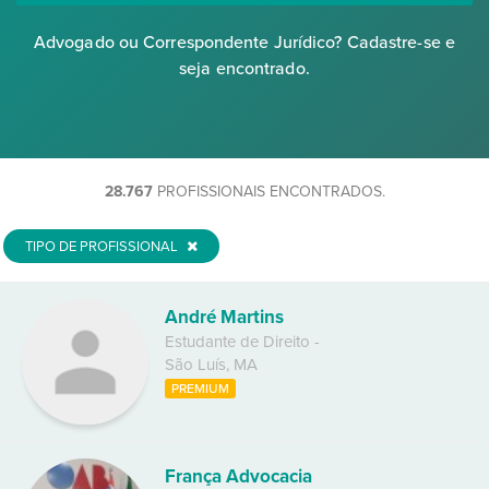
Advogado ou Correspondente Jurídico? Cadastre-se e
seja encontrado.
28.767
PROFISSIONAIS ENCONTRADOS.
TIPO DE PROFISSIONAL
André Martins
Estudante de Direito
-
São Luís
,
MA
PREMIUM
França Advocacia