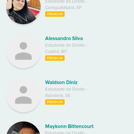
Estudante de Direito
-
Caraguatatuba
,
SP
PREMIUM
Alessandro Silva
Estudante de Direito
-
Cuiabá
,
MT
PREMIUM
Waldson Diniz
Estudante de Direito
-
Itabaiana
,
SE
PREMIUM
Maykonn Bittencourt
Estudante de Direito
-