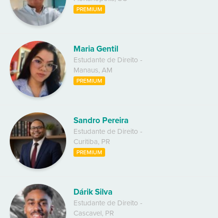
PREMIUM
Maria Gentil
Estudante de Direito
-
Manaus
,
AM
PREMIUM
Sandro Pereira
Estudante de Direito
-
Curitiba
,
PR
PREMIUM
Dárik Silva
Estudante de Direito
-
Cascavel
,
PR