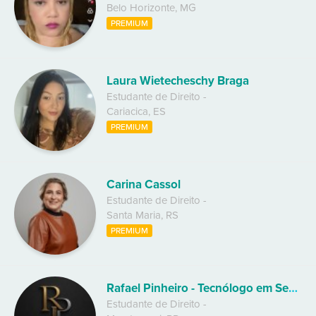
Belo Horizonte
,
MG
PREMIUM
Laura Wietecheschy Braga
Estudante de Direito
-
Cariacica
,
ES
PREMIUM
Carina Cassol
Estudante de Direito
-
Santa Maria
,
RS
PREMIUM
Rafael Pinheiro - Tecnólogo em Serviços Jurídicos
Estudante de Direito
-