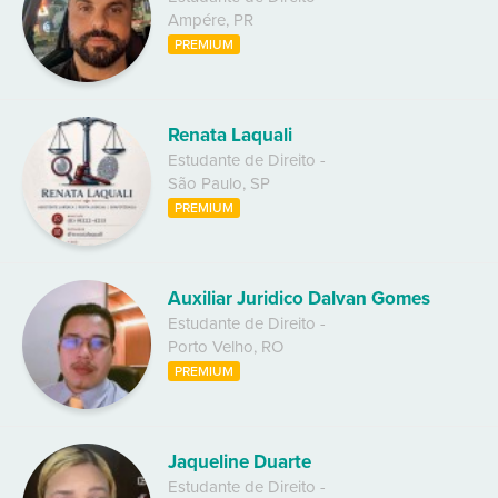
Ampére
,
PR
PREMIUM
Renata Laquali
Estudante de Direito
-
São Paulo
,
SP
PREMIUM
Auxiliar Juridico Dalvan Gomes
Estudante de Direito
-
Porto Velho
,
RO
PREMIUM
Jaqueline Duarte
Estudante de Direito
-