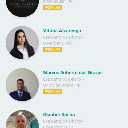
Mandaguari
,
PR
PREMIUM
Vitória Alvarenga
Estudante de Direito
-
Uberlândia
,
MG
PREMIUM
Marcos Roberto das Graças
Estudante de Direito
-
União da Vitória
,
PR
PREMIUM
Glauber Rocha
Estudante de Direito
-
Florianópolis
,
SC