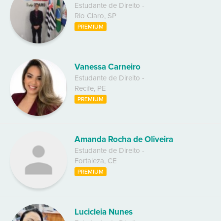
Estudante de Direito
-
Rio Claro
,
SP
PREMIUM
Vanessa Carneiro
Estudante de Direito
-
Recife
,
PE
PREMIUM
Amanda Rocha de Oliveira
Estudante de Direito
-
Fortaleza
,
CE
PREMIUM
Lucicleia Nunes