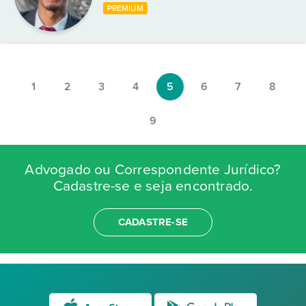
PREMIUM
1
2
3
4
5
6
7
8
9
Advogado ou Correspondente Jurídico?
Cadastre-se e seja encontrado.
CADASTRE-SE