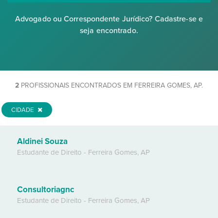
Advogado ou Correspondente Jurídico? Cadastre-se e
seja encontrado.
2
PROFISSIONAIS ENCONTRADOS EM FERREIRA GOMES, AP.
CIDADE
Aldinei Souza
Estudante de Direito
-
Ferreira Gomes
,
AP
Consultoriagnc
Estudante de Direito
-
Ferreira Gomes
,
AP