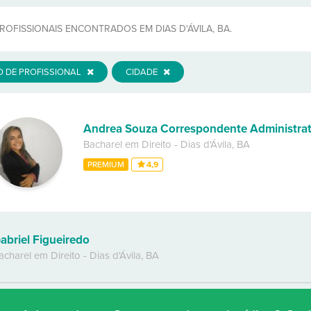
ROFISSIONAIS ENCONTRADOS EM DIAS D'ÁVILA, BA.
O DE PROFISSIONAL
CIDADE
Andrea Souza Correspondente Administrat
Bacharel em Direito
-
Dias d'Ávila
,
BA
PREMIUM
4,9
abriel Figueiredo
acharel em Direito
-
Dias d'Ávila
,
BA