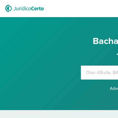
Bacha
Advo