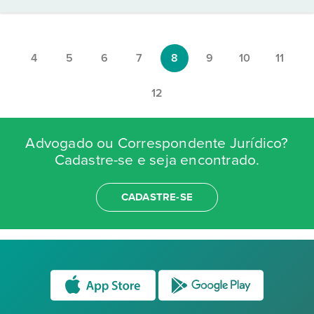
4
5
6
7
8
9
10
11
12
Advogado ou Correspondente Jurídico?
Cadastre-se e seja encontrado.
CADASTRE-SE