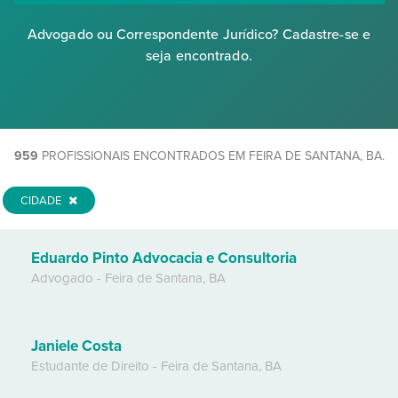
Advogado ou Correspondente Jurídico? Cadastre-se e
seja encontrado.
959
PROFISSIONAIS ENCONTRADOS EM FEIRA DE SANTANA, BA.
CIDADE
Eduardo Pinto Advocacia e Consultoria
Advogado
-
Feira de Santana
,
BA
Janiele Costa
Estudante de Direito
-
Feira de Santana
,
BA