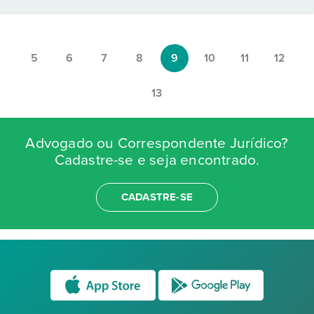
5
6
7
8
9
10
11
12
13
Advogado ou Correspondente Jurídico?
Cadastre-se e seja encontrado.
CADASTRE-SE