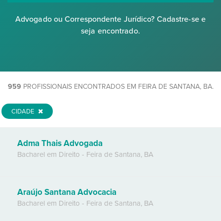
Advogado ou Correspondente Jurídico? Cadastre-se e
seja encontrado.
959
PROFISSIONAIS ENCONTRADOS EM FEIRA DE SANTANA, BA.
CIDADE
Adma Thais Advogada
Bacharel em Direito
-
Feira de Santana
,
BA
Araújo Santana Advocacia
Bacharel em Direito
-
Feira de Santana
,
BA