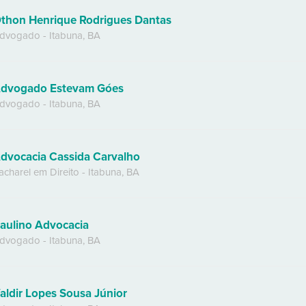
thon Henrique Rodrigues Dantas
dvogado
-
Itabuna
,
BA
dvogado Estevam Góes
dvogado
-
Itabuna
,
BA
dvocacia Cassida Carvalho
acharel em Direito
-
Itabuna
,
BA
aulino Advocacia
dvogado
-
Itabuna
,
BA
aldir Lopes Sousa Júnior