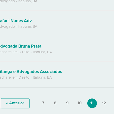
dvogado
-
Itabuna
,
BA
afael Nunes Adv.
dvogado
-
Itabuna
,
BA
dvogada Bruna Prata
acharel em Direito
-
Itabuna
,
BA
itanga e Advogados Associados
acharel em Direito
-
Itabuna
,
BA
« Anterior
7
8
9
10
11
12