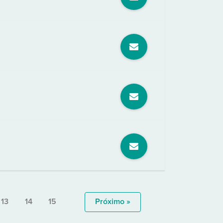
13
14
15
Próximo »