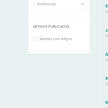
S
B
ARTIGOS PUBLICADOS
J
B
Apenas com artigos
A
B
S
A
R