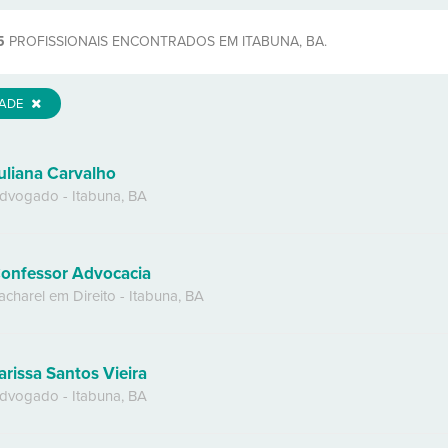
5
PROFISSIONAIS ENCONTRADOS EM ITABUNA, BA.
DADE
uliana Carvalho
dvogado
-
Itabuna
,
BA
onfessor Advocacia
acharel em Direito
-
Itabuna
,
BA
arissa Santos Vieira
dvogado
-
Itabuna
,
BA