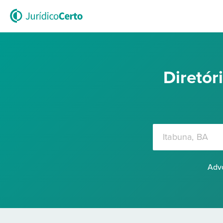
Diretó
Advo