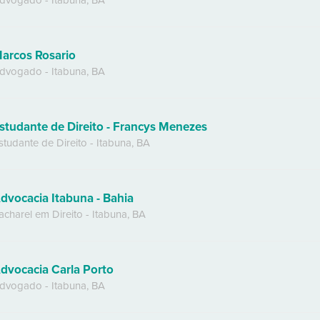
dvogado
-
Itabuna
,
BA
arcos Rosario
dvogado
-
Itabuna
,
BA
studante de Direito - Francys Menezes
studante de Direito
-
Itabuna
,
BA
dvocacia Itabuna - Bahia
acharel em Direito
-
Itabuna
,
BA
dvocacia Carla Porto
dvogado
-
Itabuna
,
BA