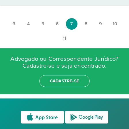
3
4
5
6
7
8
9
10
11
Advogado ou Correspondente Jurídico?
Cadastre-se e seja encontrado.
CADASTRE-SE