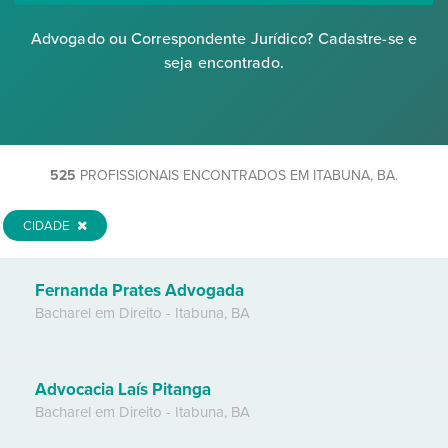
Advogado ou Correspondente Jurídico? Cadastre-se e
seja encontrado.
525
PROFISSIONAIS ENCONTRADOS EM ITABUNA, BA.
CIDADE
Fernanda Prates Advogada
Bacharel em Direito
-
Itabuna
,
BA
Advocacia Laís Pitanga
Bacharel em Direito
-
Itabuna
,
BA