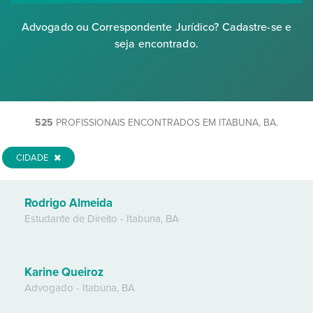
Advogado ou Correspondente Jurídico? Cadastre-se e
seja encontrado.
525
PROFISSIONAIS ENCONTRADOS EM ITABUNA, BA.
CIDADE
Rodrigo Almeida
Estudante de Direito
-
Itabuna
,
BA
Karine Queiroz
Advogado
-
Itabuna
,
BA