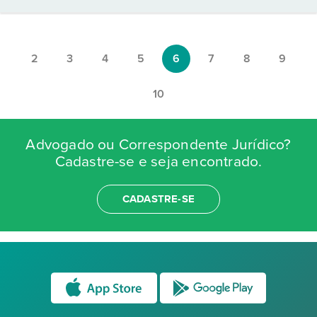
2
3
4
5
6
7
8
9
10
Advogado ou Correspondente Jurídico?
Cadastre-se e seja encontrado.
CADASTRE-SE