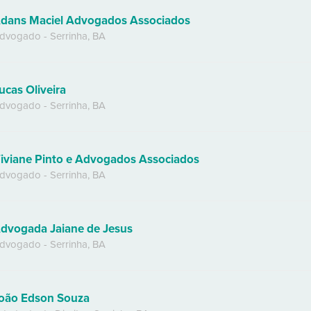
dans Maciel Advogados Associados
dvogado
-
Serrinha
,
BA
ucas Oliveira
dvogado
-
Serrinha
,
BA
iviane Pinto e Advogados Associados
dvogado
-
Serrinha
,
BA
dvogada Jaiane de Jesus
dvogado
-
Serrinha
,
BA
oão Edson Souza