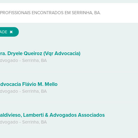
PROFISSIONAIS ENCONTRADOS EM SERRINHA, BA.
DADE
ra. Dryele Queiroz (Vqr Advocacia)
dvogado
-
Serrinha
,
BA
dvocacia Flávio M. Mello
dvogado
-
Serrinha
,
BA
aldivieso, Lamberti & Advogados Associados
dvogado
-
Serrinha
,
BA