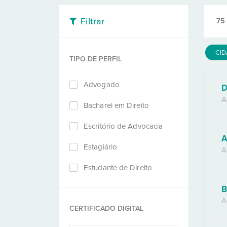
Filtrar
75
CI
TIPO DE PERFIL
Advogado
D
A
Bacharel em Direito
Escritório de Advocacia
A
Estagiário
A
Estudante de Direito
B
A
CERTIFICADO DIGITAL