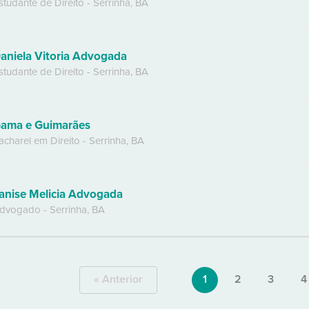
studante de Direito
-
Serrinha
,
BA
aniela Vitoria Advogada
studante de Direito
-
Serrinha
,
BA
ama e Guimarães
acharel em Direito
-
Serrinha
,
BA
anise Melicia Advogada
dvogado
-
Serrinha
,
BA
« Anterior
1
2
3
4