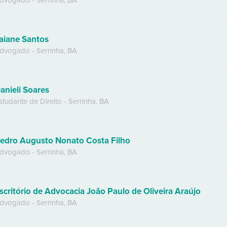
dvogado
-
Serrinha
,
BA
aiane Santos
dvogado
-
Serrinha
,
BA
anieli Soares
studante de Direito
-
Serrinha
,
BA
edro Augusto Nonato Costa Filho
dvogado
-
Serrinha
,
BA
scritório de Advocacia João Paulo de Oliveira Araújo
dvogado
-
Serrinha
,
BA