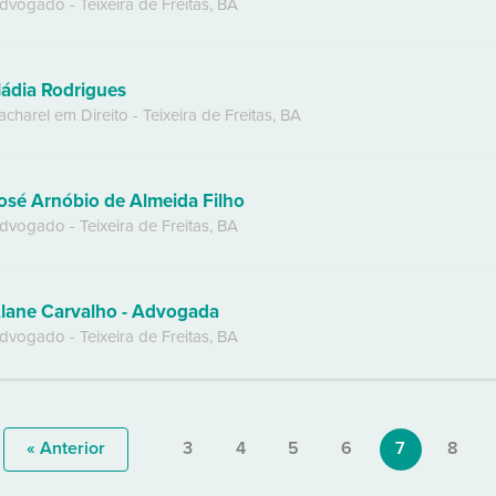
dvogado
-
Teixeira de Freitas
,
BA
ádia Rodrigues
acharel em Direito
-
Teixeira de Freitas
,
BA
osé Arnóbio de Almeida Filho
dvogado
-
Teixeira de Freitas
,
BA
lane Carvalho - Advogada
dvogado
-
Teixeira de Freitas
,
BA
« Anterior
3
4
5
6
7
8