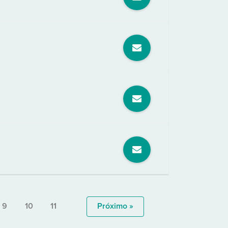
9
10
11
Próximo »