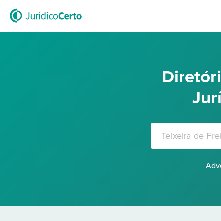
Diretó
Jur
Advo