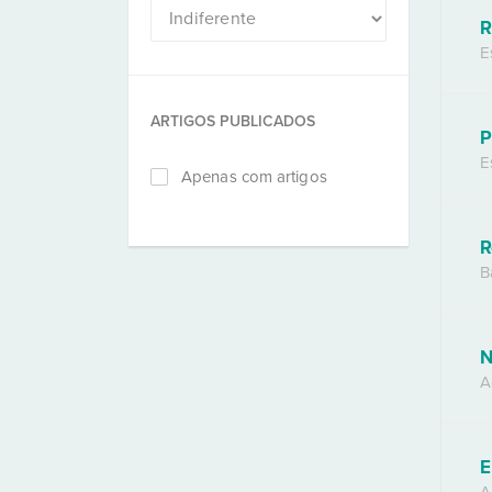
R
E
ARTIGOS PUBLICADOS
P
E
Apenas com artigos
R
B
N
A
E